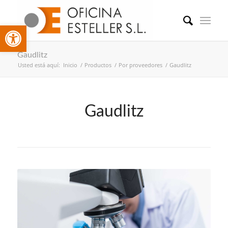
Abrir barra de herramientas
Gaudlitz
Usted está aquí:
Inicio
/
Productos
/
Por proveedores
/
Gaudlitz
Gaudlitz